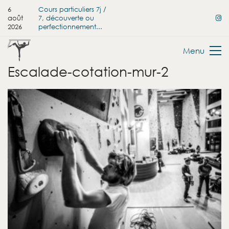
6
Cours particuliers 7j /
août
7, découverte ou
2026
perfectionnement...
Menu
Escalade-cotation-mur-2