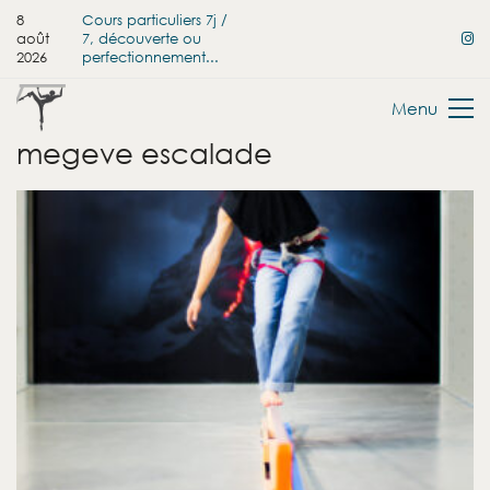
8
Cours particuliers 7j /
août
7, découverte ou
2026
perfectionnement...
Menu
megeve escalade